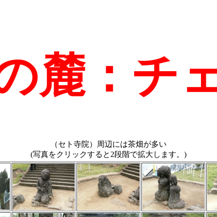
の麓：チ
（セト寺院）周辺には茶畑が多い
(写真をクリックすると2段階で拡大します。)