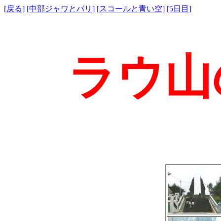
[戻る]
[中部ジャワとバリ]
[スコールと青い空]
[5日目]
ラウ山