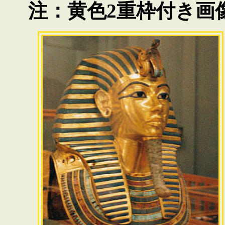
注：黄色2重枠付き画