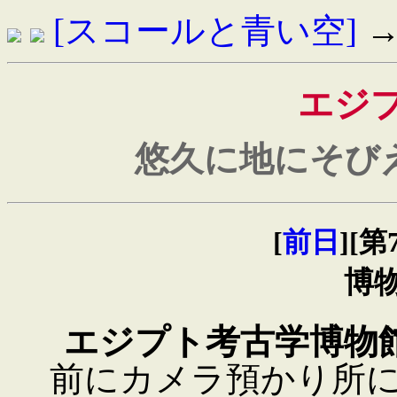
[スコールと青い空]
→[
エジ
悠久に地にそび
[
前日
][
博
エジプト考古学博物
前にカメラ預かり所