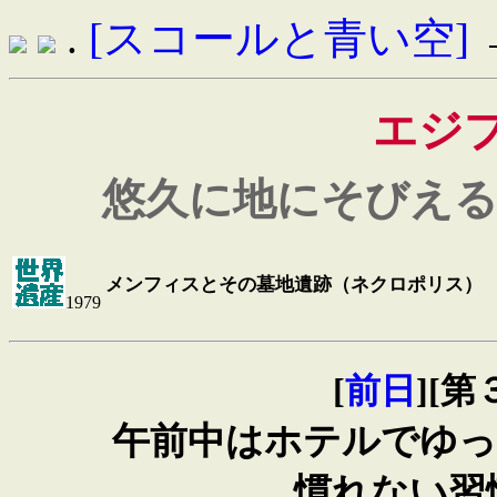
.
[スコールと青い空]
→
エジ
悠久に地にそびえ
メンフィスとその墓地遺跡（ネクロポリス）
1979
[
前日
][第
午前中はホテルでゆっ
慣れない習