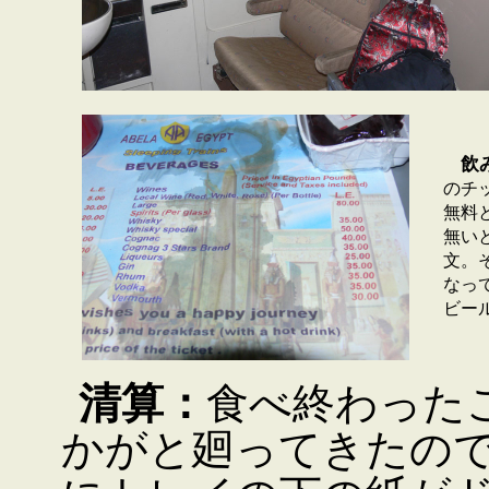
飲
のチ
無料
無い
文。
なっ
ビー
清算：
食べ終わった
かがと廻ってきたの