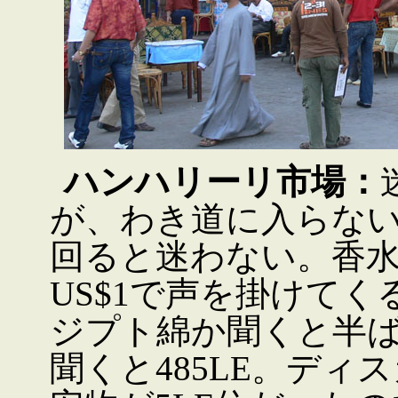
ハンハリーリ市場：
が、わき道に入らな
回ると迷わない。香
US$1で声を掛けて
ジプト綿か聞くと半
聞くと485LE。ディ